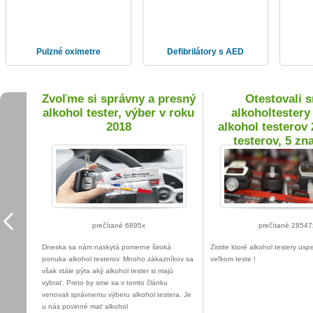
Pulzné oximetre
Defibrilátory s AED
je
Zvoľme si správny a presný
Otestovali 
alkohol tester, výber v roku
alkoholtestery 
2018
alkohol testerov 
testerov, 5 zn
prečítané 6895x
prečítané 28547
Dneska sa nám naskytá pomerne široká
Zistite ktoré alkohol testery usp
ponuka alkohol testerov. Mnoho zákazníkov sa
veľkom teste !
však stále pýta aký alkohol tester si majú
vybrať. Preto by sme sa v tomto článku
venovali správnemu výberu alkohol testera. Je
u nás povinné mať alkohol