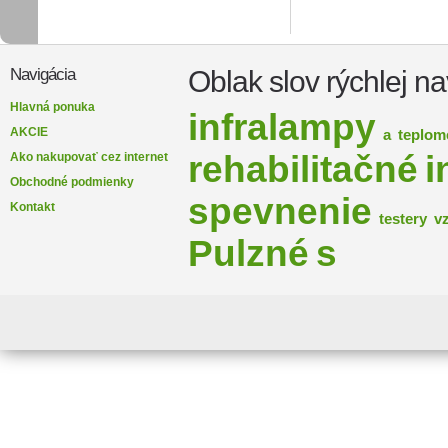
Oblak slov rýchlej na
Navigácia
Hlavná ponuka
infralampy
AKCIE
a
teplom
rehabilitačné
i
Ako nakupovať cez internet
Obchodné podmienky
spevnenie
Kontakt
testery
v
Pulzné
s