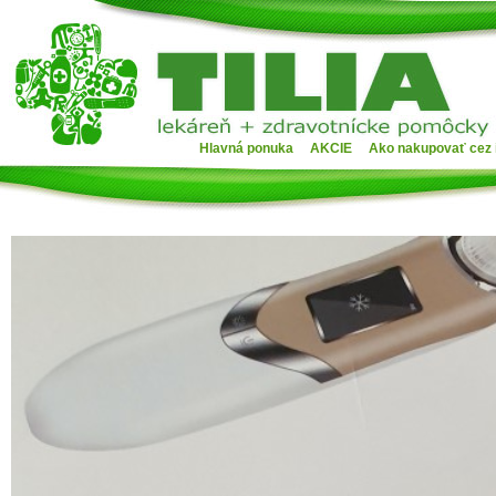
Hlavná ponuka
AKCIE
Ako nakupovať cez 
D
obí
bu
py)
nú
jú