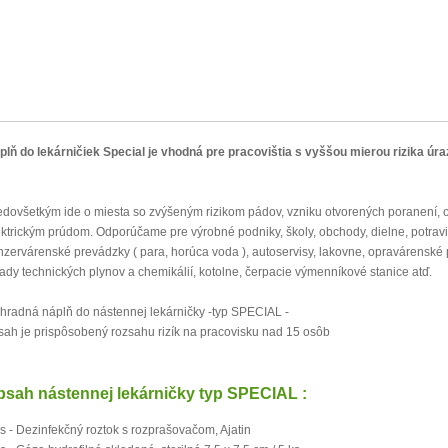
plň do lekárničiek Special je vhodná pre pracovištia s vyššou mierou rizika úra
edovšetkým ide o miesta so zvýšeným rizikom pádov, vzniku otvorených poranení, o
ektrickým prúdom. Odporúčame pre výrobné podniky, školy, obchody, dielne, potrav
nzervárenské prevádzky ( para, horúca voda ), autoservisy, lakovne, opravárenské 
lady technických plynov a chemikálií, kotolne, čerpacie výmenníkové stanice atď.
hradná náplň do nástennej lekárničky -typ SPECIAL -
sah je prispôsobený rozsahu rizík na pracovisku nad 15 osôb
bsah nástennej lekárničky typ SPECIAL :
ks - Dezinfekčný roztok s rozprašovačom, Ajatin