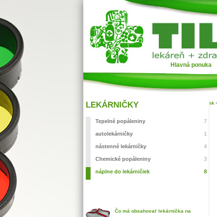
Hlavná ponuka
LEKÁRNIČKY
sk
Tepelné popáleniny
7
autolekárničky
1
nástenné lekárničky
4
Chemické popáleniny
3
náplne do lekárničiek
8
Čo má obsahovať lekárnička na