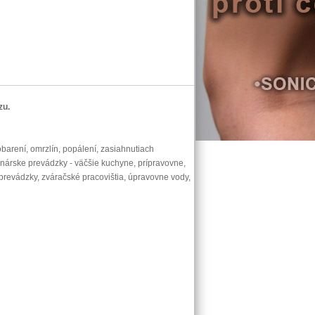
zu.
barení, omrzlín, popálení, zasiahnutiach
inárske prevádzky - väčšie kuchyne, prípravovne,
prevádzky, zváračské pracovištia, úpravovne vody,