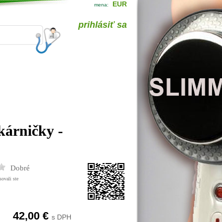
EUR
mena:
prihlásiť sa
kárničky -
Dobré
ovali ste
42,00 €
s DPH