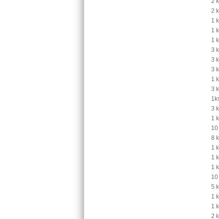
2 k
2 k
1 k
1 k
1 k
3 
3 
3 
1 
3 
1k
3 k
1 
10
8 
1 
1 k
1 
10
5 
1 
1 
2 