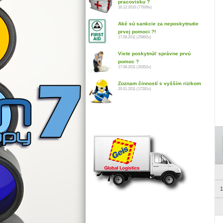
pracovisku ?
16.12.2010 (77939x)
Aké sú sankcie za neposkytnutie
prvej pomoci ?!
17.08.2011 (25892x)
Viete poskytnúť správne prvú
pomoc ?
17.08.2011 (20352x)
Zoznam činností s vyšším rizikom
20.01.2011 (17281x)
1