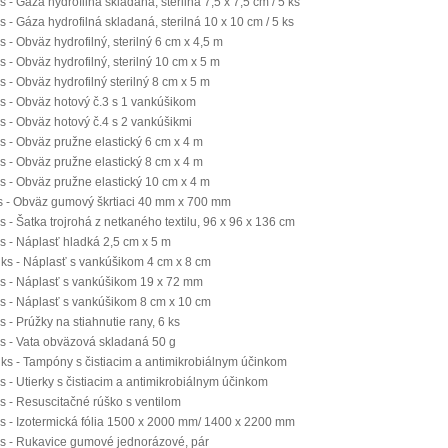
s - Gáza hydrofilná skladaná, sterilná 7,5 x 7,5 cm / 5 ks
s - Gáza hydrofilná skladaná, sterilná 10 x 10 cm / 5 ks
s - Obväz hydrofilný, sterilný 6 cm x 4,5 m
s - Obväz hydrofilný, sterilný 10 cm x 5 m
s - Obväz hydrofilný sterilný 8 cm x 5 m
ks - Obväz hotový č.3 s 1 vankúšikom
ks - Obväz hotový č.4 s 2 vankúšikmi
ks - Obväz pružne elastický 6 cm x 4 m
ks - Obväz pružne elastický 8 cm x 4 m
ks - Obväz pružne elastický 10 cm x 4 m
s - Obväz gumový škrtiaci 40 mm x 700 mm
s - Šatka trojrohá z netkaného textilu, 96 x 96 x 136 cm
ks - Náplasť hladká 2,5 cm x 5 m
 ks - Náplasť s vankúšikom 4 cm x 8 cm
ks - Náplasť s vankúšikom 19 x 72 mm
ks - Náplasť s vankúšikom 8 cm x 10 cm
s - Prúžky na stiahnutie rany, 6 ks
ks - Vata obväzová skladaná 50 g
 ks - Tampóny s čistiacim a antimikrobiálnym účinkom
ks - Utierky s čistiacim a antimikrobiálnym účinkom
ks - Resuscitačné rúško s ventilom
ks - Izotermická fólia 1500 x 2000 mm/ 1400 x 2200 mm
ks - Rukavice gumové jednorázové, pár