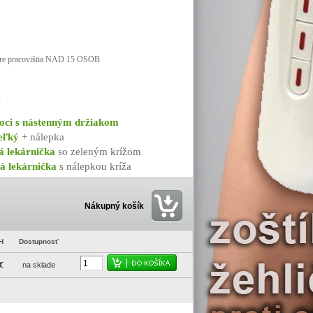
pre pracovištia NAD 15 OSOB
:
oci s nástenným držiakom
eľký
+ nálepka
á lekárnička
so zeleným krížom
á lekárnička
s nálepkou kríža
Nákupný košík
H
Dostupnosť
€
na sklade