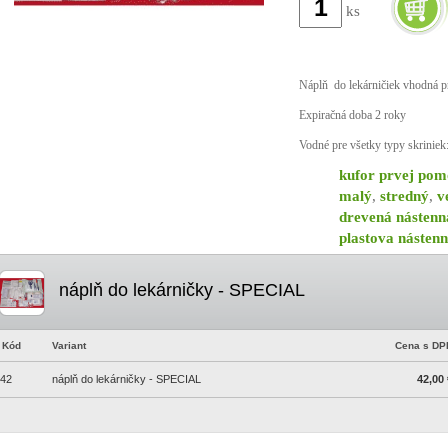
ks
Náplň do lekárničiek vhodná 
Expiračná doba 2 roky
Vodné pre všetky typy skriniek
kufor prvej pom
malý
,
stredný
,
v
drevená nástenn
plastova nástenn
náplň do lekárničky - SPECIAL
Kód
Variant
Cena s DP
42
náplň do lekárničky - SPECIAL
42,00 