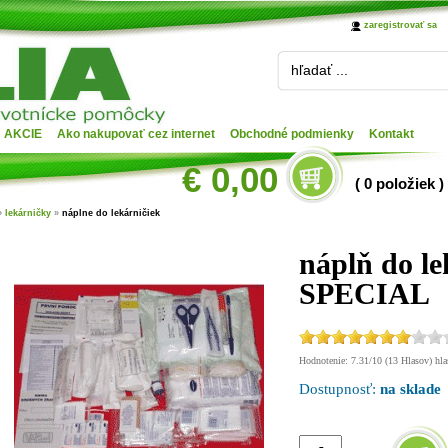
zaregistrovať sa
hľadať ...
AKCIE
Ako nakupovať cez internet
Obchodné podmienky
Kontakt
€ 0,00
( 0 položiek )
»
lekárničky
»
náplne do lekárničiek
náplň do le
SPECIAL
Hodnotenie: 7.31/10 (13 Hlasov) hlas
Dostupnosť:
na sklade