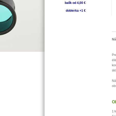
balík od 4,00 €
dobierka +1 €
Ná
Pr
el
ko
sk
Ná
ob
O
1 