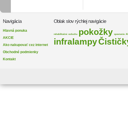
Navigácia
Oblak slov rýchlej navigácie
pokožky
Hlavná ponuka
rehabilitačné
vzduchu
spevnenie
A
AKCIE
infralampy
Čističk
Ako nakupovať cez internet
Obchodné podmienky
Kontakt