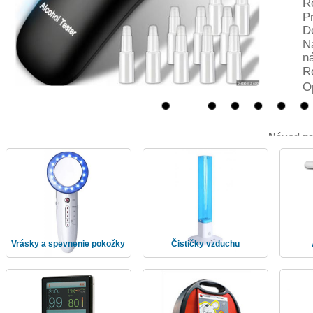
R
P
D
N
n
R
nia
O
Návod na
Pre zapnu
e
fúkajte.
Zobrazí s
Vrásky a spevnenie pokožky
Čističky vzduchu