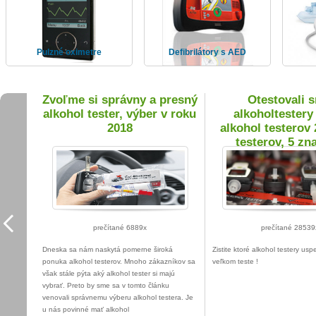
Pulzné oximetre
Defibrilátory s AED
je
Zvoľme si správny a presný
Otestovali 
alkohol tester, výber v roku
alkoholtestery 
2018
alkohol testerov 
testerov, 5 zn
prečítané 6889x
prečítané 28539
Dneska sa nám naskytá pomerne široká
Zistite ktoré alkohol testery usp
ponuka alkohol testerov. Mnoho zákazníkov sa
veľkom teste !
však stále pýta aký alkohol tester si majú
vybrať. Preto by sme sa v tomto článku
venovali správnemu výberu alkohol testera. Je
u nás povinné mať alkohol