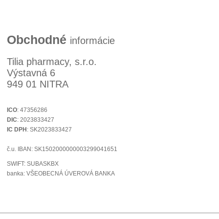
Obchodné
informácie
Tilia pharmacy, s.r.o.
Výstavná 6
949 01 NITRA
ICO
: 47356286
DIC
: 2023833427
IC DPH
: SK
2023833427
č.u.
IBAN:
SK1502000000003299041651
SWIFT: SUBASKBX
banka: VŠEOBECNÁ ÚVEROVÁ BANKA