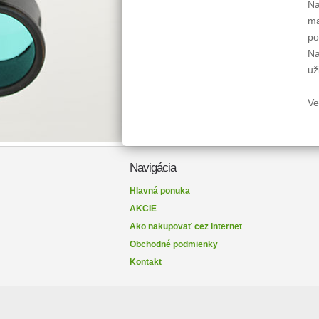
Na
ma
po
Na
už
Ve
Navigácia
Hlavná ponuka
AKCIE
Ako nakupovať cez internet
Obchodné podmienky
Kontakt