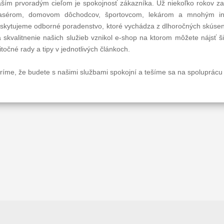
ším prvoradým cieľom je spokojnosť zákazníka. Už niekoľko rokov z
sérom, domovom dôchodcov, športovcom, lekárom a mnohým iný
skytujeme odborné poradenstvo, ktoré vychádza z dlhoročných skúse
 skvalitnenie našich služieb vznikol e-shop na ktorom môžete nájsť š
itočné rady a tipy v jednotlivých článkoch.
ríme, že budete s našimi službami spokojní a tešíme sa na spoluprácu