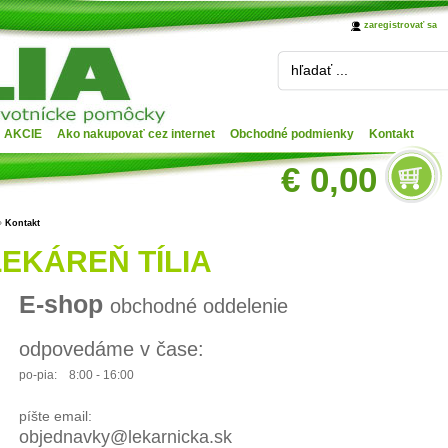
zaregistrovať sa
hľadať ...
AKCIE
Ako nakupovať cez internet
Obchodné podmienky
Kontakt
€ 0,00
»
Kontakt
LEKÁREŇ TÍLIA
E-shop
obchodné oddelenie
odpovedáme v čase:
po-pia:
8:00 - 16:00
píšte email:
objednavky@lekarnicka.sk