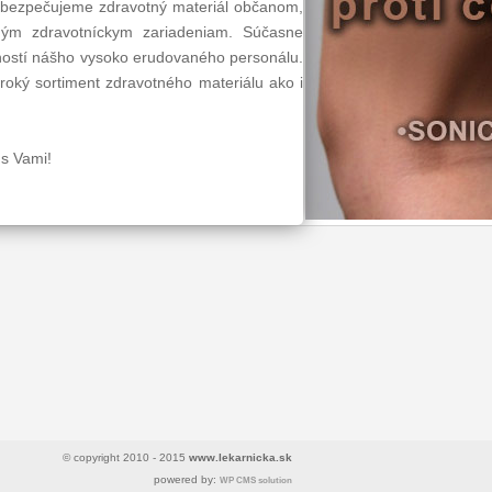
abezpečujeme zdravotný materiál občanom,
m zdravotníckym zariadeniam. Súčasne
ností nášho vysoko erudovaného personálu.
iroký sortiment zdravotného materiálu ako i
 s Vami!
© copyright 2010 - 2015
www.lekarnicka.sk
powered by:
WP CMS solution