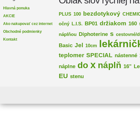
Oblak slov rýchlej na
Hlavná ponuka
bezdotykový
PLUS
100
CHEMI
AKCIE
držiakom
BP01
160
očný
L.I.S.
Ako nakupovať cez internet
Obchodné podmienky
s
Diphoterine
náplňou
cestovné/
Kontakt
lekárnič
Jel
Basic
10cm
teplomer
SPECIAL
nástenné
x
do
náplň
náplne
16"
Le
EU
stenu