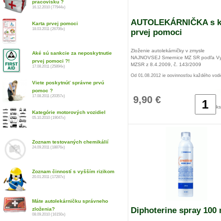
pracovisku ?
16.12.2010 (77944x)
AUTOLEKÁRNIČKA s k
Karta prvej pomoci
18.03.2011 (26706x)
prvej pomoci
Zloženie autolekárničky v zmysle
Aké sú sankcie za neposkytnutie
NAJNOVSEJ Smernice MZ SR podľa Vy
prvej pomoci ?!
MZSR z 8.4.2009, č. 143/2009
17.08.2011 (25894x)
Od 01.08.2012 je povinnosťou každého vod
autolekárničku v tvrdom plastikovom obale 
Viete poskytnúť správne prvú
farby !
pomoc ?
17.08.2011 (20357x)
9,90 €
ks
Kategórie motorových vozidiel
05.10.2010 (19047x)
Zoznam testovaných chemikálií
24.09.2011 (18876x)
Zoznam činností s vyšším rizikom
20.01.2011 (17287x)
Máte autolekárničku správneho
Diphoterine spray 100 
zloženia?
08.09.2010 (16150x)