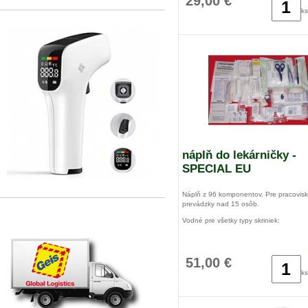
29,00 €
ks
náplň do lekárničky -
SPECIAL EU
Náplň z 96 komponentov. Pre pracovis
prevádzky nad 15 osôb.
Vodné pre všetky typy skriniek:
kufor prvej pomoci s nástenným
držiakom stredný, veľký + nálepkadrevená 
lekárnička so zeleným krížom
51,00 €
ks