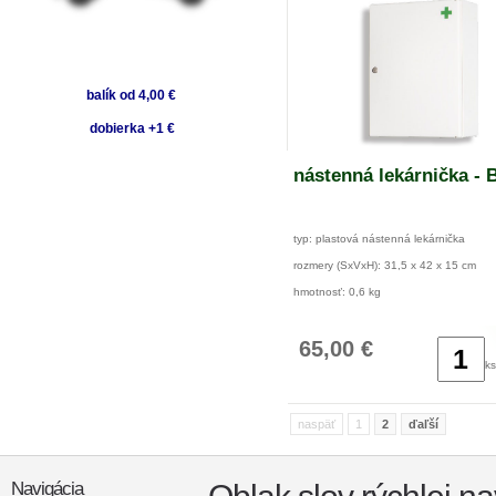
balík od 4,00 €
dobierka +1 €
nástenná lekárnička - 
typ: plastová nástenná lekárnička
rozmery (SxVxH): 31,5 x 42 x 15 cm
hmotnosť: 0,6 kg
65,00 €
ks
naspäť
1
2
ďaľší
Navigácia