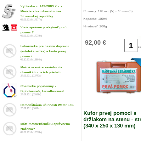
Vyhláška č. 143/2009 Z.z. -
Ministerstva zdravotníctva
Rozmery: 118 mm (V) x 40 mm (S)
Slovenskej republiky
Kapacita: 100ml
08.09.2010 (14977x)
Hmotnosť: 200g
Viete správne poskytnúť prvú
pomoc ?
Pohonná látka: Nitrogen
08.09.2010 (14078x)
92,00 €
Doba použiteľnosti: 1 rok
Lekárnička pre cestnú dopravu
ks
Obsah: Diphoterine®
(autolekárnička) a karta prvej
pomoci
Použitie: Rukou
05.10.2010 (12864x)
Maximálne zdržanie pred vyplachovaním
Možné scenáre zasiahnutia
minúta
chemikáliou a ich priebeh
24.09.2011 (12773x)
Chemické popáleniny -
Diphoterine®, Hexafluorine®
24.09.2011 (11928x)
Demonštrácia účinnosti Water Jelu
26.09.2011 (10174x)
Kufor prvej pomoci s
držiakom na stenu - st
Máte motolekárničku správneho
(340 x 250 x 130 mm)
zloženia?
08.09.2010 (10078x)