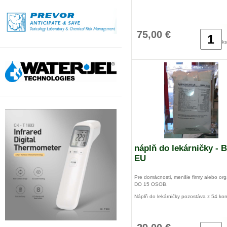
75,00 €
ks
náplň do lekárničky - 
EU
Pre domácnosti, menšie firmy alebo org
DO 15 OSOB.
Náplň do lekárničky pozostáva z 54 ko
Vodné pre všetky typy skriniek:
kufor prvej pomoci s nástenným držiakom 
stredný, veľký + nálepka