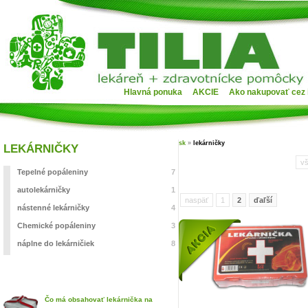
Hlavná ponuka
AKCIE
Ako nakupovať cez 
sk
»
lekárničky
LEKÁRNIČKY
v
Tepelné popáleniny
7
autolekárničky
1
naspäť
1
2
ďaľší
nástenné lekárničky
4
Chemické popáleniny
3
náplne do lekárničiek
8
Čo má obsahovať lekárnička na