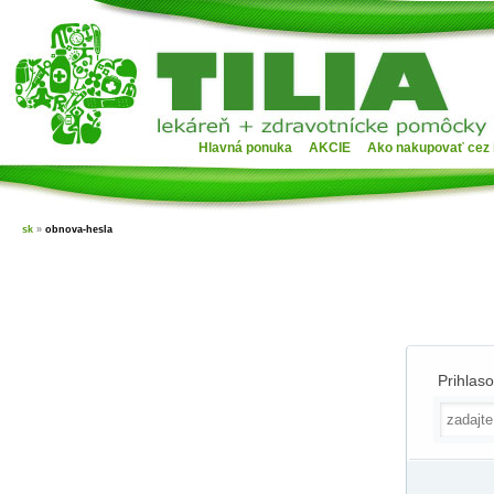
Hlavná ponuka
AKCIE
Ako nakupovať cez 
sk
»
obnova-hesla
Prihlas