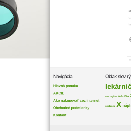
ty
ro
hm
n
Navigácia
Oblak slov rý
lekárni
Hlavná ponuka
AKCIE
motocyklo
lekárničiek
Ako nakupovať cez internet
x
náp
nástenné
Obchodné podmienky
Kontakt