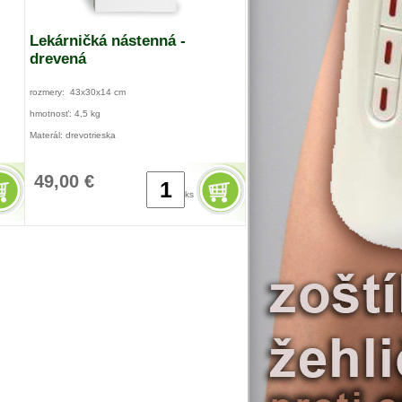
Lekárničká nástenná -
drevená
rozmery: 43x30x14 cm
hmotnosť: 4,5 kg
Materál: drevotrieska
49,00 €
ks