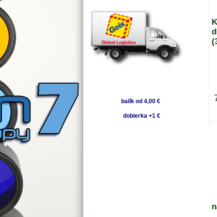
K
d
(
balík od 4,00 €
dobierka +1 €
n