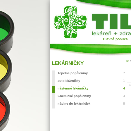
Hlavná ponuka
sk
LEKÁRNIČKY
Tepelné popáleniny
7
autolekárničky
1
n
nástenné lekárničky
4
Chemické popáleniny
3
náplne do lekárničiek
8