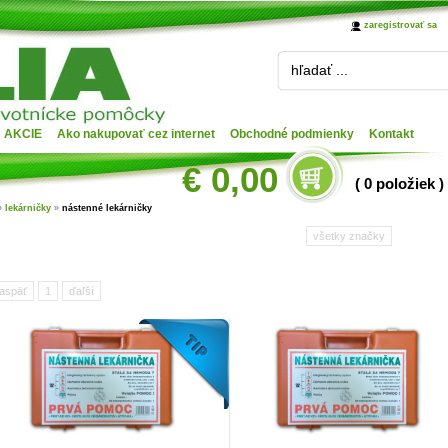
zaregistrovať sa
hľadať ...
AKCIE
Ako nakupovať cez internet
Obchodné podmienky
Kontakt
€ 0,00
( 0 položiek )
»
lekárničky
»
nástenné lekárničky
všetky značky
aspäť
1
ďaľší