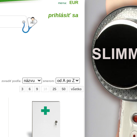
EUR
mena:
prihlásiť sa
zoradiť podľa:
smerom:
3
6
9
18
25
50
všetko