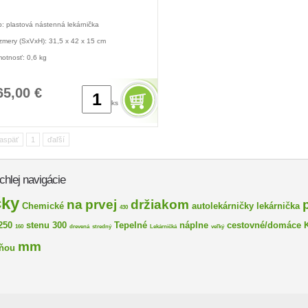
p: plastová nástenná lekárnička
zmery (SxVxH): 31,5 x 42 x 15 cm
otnosť: 0,6 kg
65,00 €
ks
aspäť
1
ďaľší
chlej navigácie
čky
na
prvej
držiakom
Chemické
autolekárničky
lekárnička
430
250
stenu
300
Tepelné
náplne
cestovné/domáce
160
drevená
stredný
Lekárničká
veľký
mm
lňou