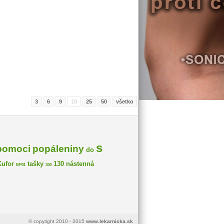
3
6
9
18
25
50
všetko
s
pomoci
popáleniny
do
Kufor
tašky
130
nástenná
BP01
340
© copyright 2010 - 2015
www.lekarnicka.sk