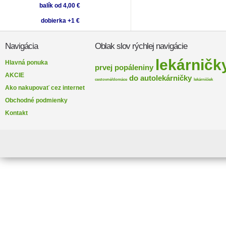
balík od 4,00 €
dobierka +1 €
Navigácia
Oblak slov rýchlej navigácie
lekárničk
Hlavná ponuka
prvej
popáleniny
AKCIE
do
autolekárničky
cestovné/domáce
lekárničiek
Ako nakupovať cez internet
Obchodné podmienky
Kontakt