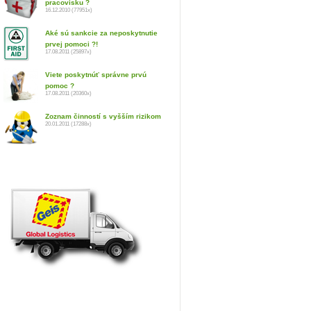
pracovisku ?
16.12.2010 (77951x)
Aké sú sankcie za neposkytnutie
prvej pomoci ?!
17.08.2011 (25897x)
Viete poskytnúť správne prvú
pomoc ?
17.08.2011 (20360x)
Zoznam činností s vyšším rizikom
20.01.2011 (17288x)