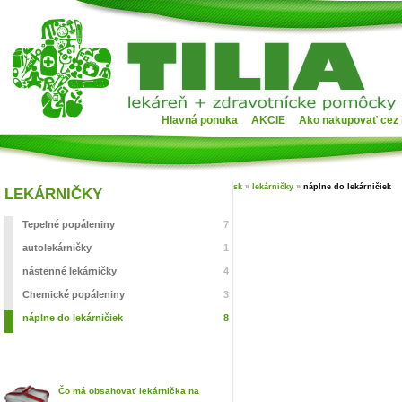
Hlavná ponuka
AKCIE
Ako nakupovať cez 
sk
»
lekárničky
»
náplne do lekárničiek
LEKÁRNIČKY
Tepelné popáleniny
7
autolekárničky
1
nástenné lekárničky
4
Chemické popáleniny
3
náplne do lekárničiek
8
Čo má obsahovať lekárnička na