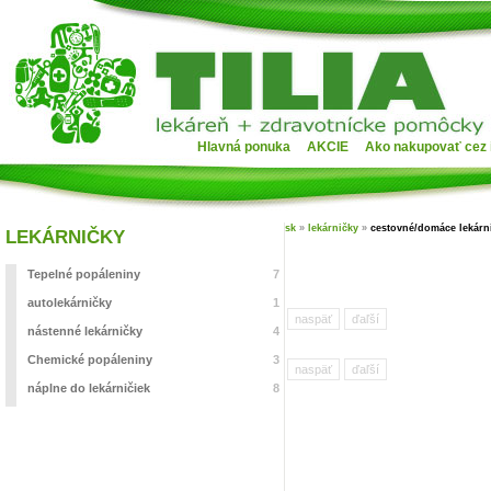
Hlavná ponuka
AKCIE
Ako nakupovať cez 
sk
»
lekárničky
»
cestovné/domáce lekárn
LEKÁRNIČKY
Tepelné popáleniny
7
autolekárničky
1
naspäť
ďaľší
nástenné lekárničky
4
Chemické popáleniny
3
naspäť
ďaľší
náplne do lekárničiek
8