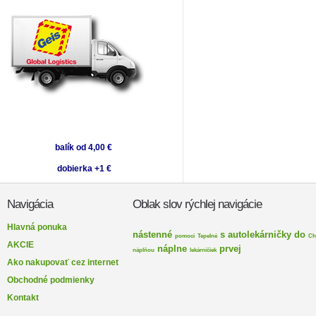
balík od 4,00 €
dobierka +1 €
Navigácia
Oblak slov rýchlej navigácie
Hlavná ponuka
nástenné
s
autolekárničky
do
pomoci
Tepelné
Ch
AKCIE
náplne
prvej
náplňou
lekárničiek
Ako nakupovať cez internet
Obchodné podmienky
Kontakt