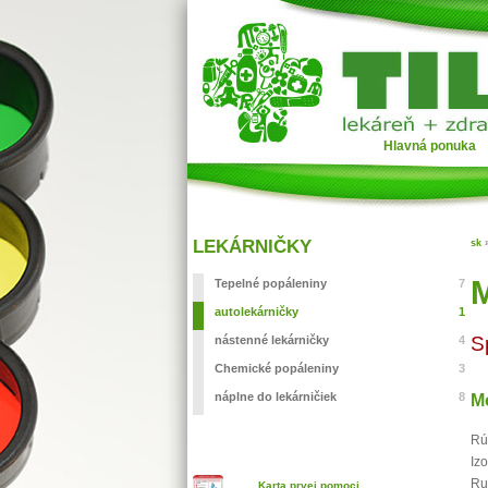
Hlavná ponuka
LEKÁRNIČKY
sk
M
Tepelné popáleniny
7
autolekárničky
1
S
nástenné lekárničky
4
Chemické popáleniny
3
M
náplne do lekárničiek
8
Rú
Iz
Ru
Karta prvej pomoci