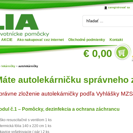
zaregistrovať sa
hľadať ...
AKCIE
Ako nakupovať cez internet
Obchodné podmienky
Kontakt
€ 0,00
»
lekárničky
»
autolekárničky
áte autolekárničku správneho 
právne zloženie autolekárničky podľa Vyhlášky MZS
odul č.1 – Pomôcky, dezinfekcia a ochrana záchrancu
ško resuscitačné s ventilom 1 ks
otermická fólia 140 x 220 cm 1 ks
kavice vyšetrovacie ( pár ) 2 ks