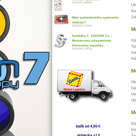
18.03.2011 (26691x)
Ut
No
Zat
Máte autolekárničku správneho
zloženia?
08.09.2010 (16145x)
Mo
Vyhláška č. 143/2009 Z.z. -
Ná
Ministerstva zdravotníctva
Slovenskej republiky
Ta
08.09.2010 (14972x)
Gá
Ná
Mo
Ob
Gá
Ob
Ob
Mo
El
balík od 4,00 €
El
dobierka +1 €
Ša