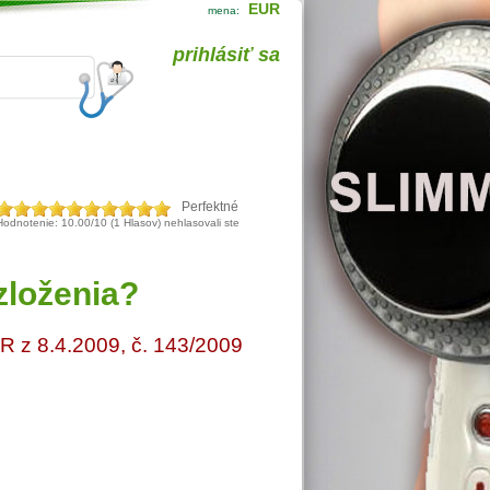
EUR
mena:
prihlásiť sa
Perfektné
Hodnotenie: 10.00/10 (1 Hlasov) nehlasovali ste
zloženia?
R z 8.4.2009, č. 143/2009