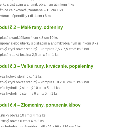
ierky s čistiacim a antimikrobiálnym účinkom 4 ks
žnice celokovové, zaoblené – 15 cm 1 ks
váracie špendlíky ( dl. 4 cm ) 6 ks
dul č.2 – Malé rany, odreniny
plasť s vankúšikom 4 cm x 8 cm 10 ks
mpóny alebo utierky s čistiacim a antimikrobiálnym účinkom 8 ks
zový krycí obväz sterilný – kompres 7,5 x 7,5 cm/5 ks 2 bal
plasť hladká textilná 2,5 cm x 5 m 1 ks
dul č.3 – Veľké rany, krvácanie, popáleniny
väz hotový sterilný č. 4 2 ks
zový krycí obväz sterilný – kompres 10 x 10 cm / 5 ks 2 bal
väz hydrofilný sterilný 10 cm x 5 m 1 ks
väz hydrofilný sterilný 6 cm x 5 m 1 ks
dul č.4 – Zlomeniny, poranenia kĺbov
astický obväz 10 cm x 4 m 2 ks
astický obväz 6 cm x 4 m 2 ks
tka trojrohá z netkaného textilu 96 x 96 x 136 cm 2 ks