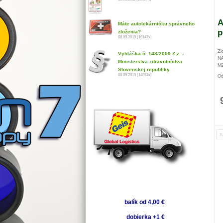
A
Máte autolekárničku správneho
p
zloženia?
08.09.2010 (16147x)
Zl
Vyhláška č. 143/2009 Z.z. -
NA
Ministerstva zdravotníctva
MZ
Slovenskej republiky
08.09.2010 (14974x)
Od
au
fa
n
balík od 4,00 €
dobierka +1 €