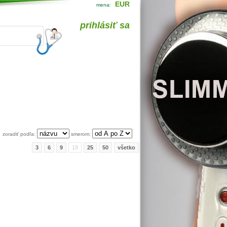
EUR
mena:
prihlásiť sa
zoradiť podľa:
smerom:
3
6
9
18
25
50
všetko