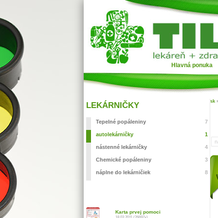
Hlavná ponuka
sk
LEKÁRNIČKY
Tepelné popáleniny
7
autolekárničky
1
n
nástenné lekárničky
4
Chemické popáleniny
3
náplne do lekárničiek
8
Karta prvej pomoci
18.03.2011 (26697x)