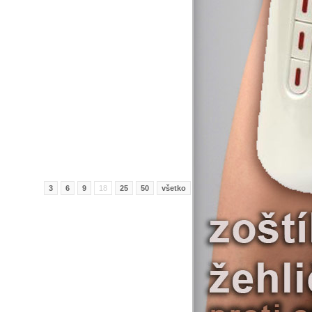
3
6
9
18
25
50
všetko