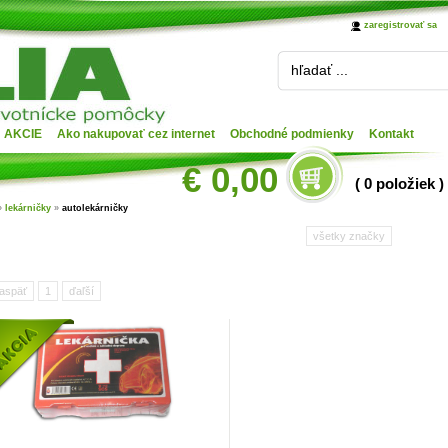
zaregistrovať sa
hľadať ...
AKCIE
Ako nakupovať cez internet
Obchodné podmienky
Kontakt
€ 0,00
( 0 položiek )
»
lekárničky
»
autolekárničky
všetky značky
aspäť
1
ďaľší