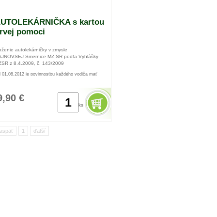
UTOLEKÁRNIČKA s kartou
rvej pomoci
oženie autolekárničky v zmysle
JNOVSEJ Smernice MZ SR podľa Vyhlášky
SR z 8.4.2009, č. 143/2009
 01.08.2012 je povinnosťou každého vodiča mať
tolekárničku v tvrdom plastikovom obale oranžovej
rby !
9,90 €
ks
aspäť
1
ďaľší