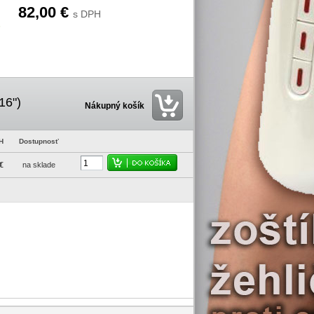
82,00 €
s DPH
16")
Nákupný košík
H
Dostupnosť
€
na sklade