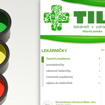
Hlavná ponuka
LEKÁRNIČKY
sk
Tepelné popáleniny
7
autolekárničky
1
nástenné lekárničky
4
Chemické popáleniny
3
náplne do lekárničiek
8
Demonštrácia účinnosti Water Jelu
26.09.2011 (10167x)