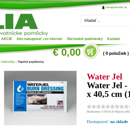
zaregistrovať sa
hľadať ...
AKCIE
Ako nakupovať cez internet
Obchodné podmienky
Kontakt
€ 0,00
( 0 položiek )
»
lekárničky
»
Tepelné popáleniny
Water Jel
Water Jel -
x 40,5 cm (
Hodnotenie: 0.00/10 (0 Hlasov) nehla
Dostupnosť:
na sklade