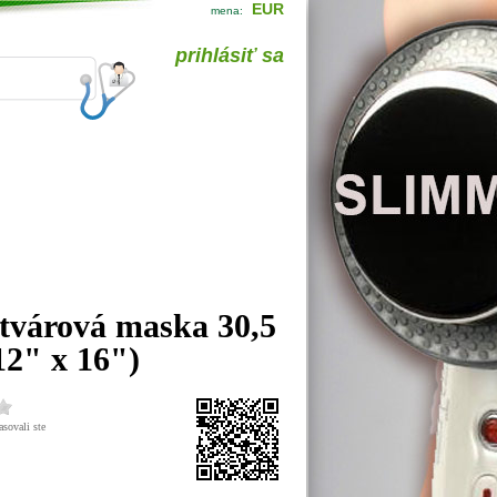
EUR
mena:
prihlásiť sa
 tvárová maska 30,5
12" x 16")
sovali ste