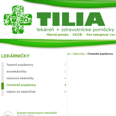
Hlavná ponuka
AKCIE
Ako nakupovať cez 
sk
»
lekárničky
»
Chemické popáleniny
LEKÁRNIČKY
Tepelné popáleniny
7
autolekárničky
1
nástenné lekárničky
4
Chemické popáleniny
3
náplne do lekárničiek
8
Zoznam testovaných chemikálií
24.09.2011 (18867x)