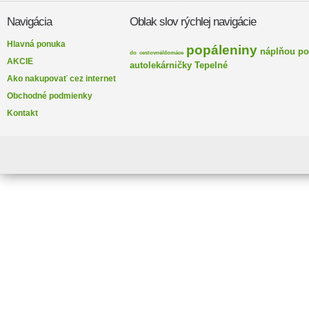
Navigácia
Oblak slov rýchlej navigácie
Hlavná ponuka
popáleniny
náplňou
po
do
cestovné/domáce
AKCIE
autolekárničky
Tepelné
Ako nakupovať cez internet
Obchodné podmienky
Kontakt