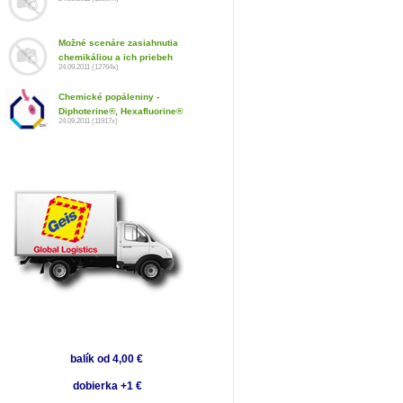
Možné scenáre zasiahnutia
chemikáliou a ich priebeh
24.09.2011 (12764x)
Chemické popáleniny -
Diphoterine®, Hexafluorine®
24.09.2011 (11917x)
balík od 4,00 €
dobierka +1 €