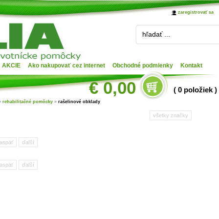
zaregistrovať sa
hľadať ...
AKCIE
Ako nakupovať cez internet
Obchodné podmienky
Kontakt
€ 0,00
( 0 položiek )
»
rehabilitačné pomôcky
»
rašelinové obklady
všetky značky
aspäť
ďaľší
aspäť
ďaľší