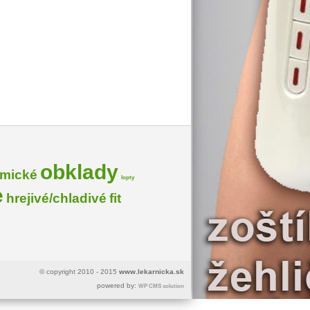
obklady
omické
lopty
e
hrejivé/chladivé
fit
© copyright 2010 - 2015
www.lekarnicka.sk
powered by:
WP CMS solution