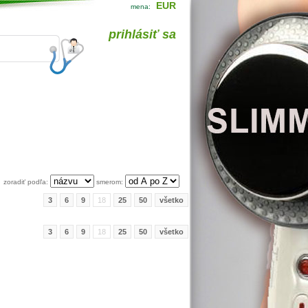
EUR
mena:
prihlásiť sa
zoradiť podľa:
smerom:
3
6
9
18
25
50
všetko
3
6
9
18
25
50
všetko