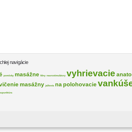
chlej navigácie
vyhrievacie
é
masážne
anat
pomôcky
kliny
neurostimulátory
vankúš
vičenie
masážny
na
polohovacie
ježkovia
kupunktúra