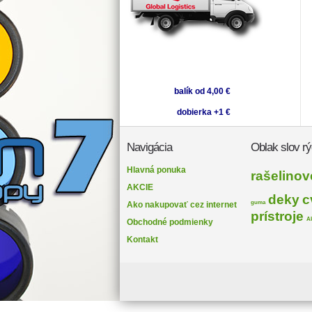
balík od 4,00 €
dobierka +1 €
Navigácia
Oblak slov rý
Hlavná ponuka
rašelinov
AKCIE
deky
c
guma
Ako nakupovať cez internet
prístroje
A
Obchodné podmienky
Kontakt