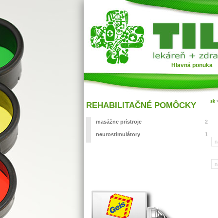
Hlavná ponuka
sk
REHABILITAČNÉ POMÔCKY
masážne prístroje
2
neurostimulátory
1
n
n