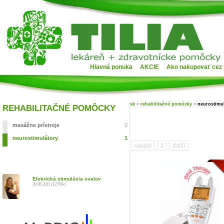
Hlavná ponuka
AKCIE
Ako nakupovať cez 
sk
»
rehabilitačné pomôcky
»
neurostimu
REHABILITAČNÉ POMÔCKY
masážne prístroje
2
neurostimulátory
1
naspäť
1
ďaľší
Elekrická stimulácia svalov
30.06.2011 (12795x)