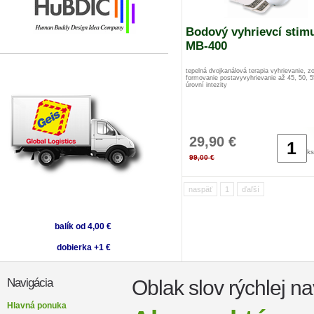
Bodový vyhrievcí stimu
MB-400
tepelná dvojkanálová terapia vyhrievanie, zo
formovanie postavyvyhrievanie až 45, 50, 
úrovní intezity
29,90 €
ks
99,00 €
naspäť
1
ďaľší
balík od 4,00 €
dobierka +1 €
Oblak slov rýchlej na
Navigácia
Hlavná ponuka