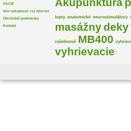
Akupunktúra
p
AKCIE
Ako nakupovať cez internet
lopty
anatomické
neurostimulátory
Obchodné podmienky
masážny
deky
Kontakt
MB400
rašelinové
vyhriev
vyhrievacie