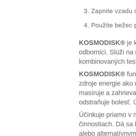
Zapnite vzadu 
Použite bežec 
KOSMODISK®
je 
odborníci. Slúži na 
kombinovaných test
KOSMODISK®
fun
zdroje energie ako
masíruje a zahrieva
odstraňuje bolesť. 
Účinkuje priamo v 
činnostiach. Dá sa
alebo alternatívnym