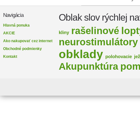
Oblak slov rýchlej na
Navigácia
Hlavná ponuka
rašelinové
lopt
kliny
AKCIE
neurostimulátory
Ako nakupovať cez internet
Obchodné podmienky
obklady
polohovacie
je
Kontakt
Akupunktúra
pom