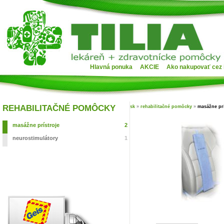
Hlavná ponuka
AKCIE
Ako nakupovať cez 
REHABILITAČNÉ POMÔCKY
sk
»
rehabilitačné pomôcky
»
masážne prí
masážne prístroje
2
neurostimulátory
1