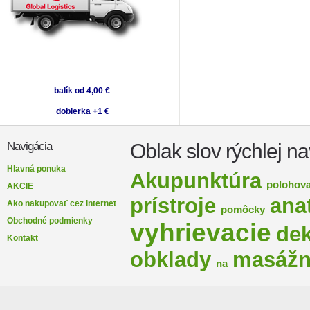
balík od 4,00 €
dobierka +1 €
Oblak slov rýchlej na
Navigácia
Hlavná ponuka
Akupunktúra
polohova
AKCIE
prístroje
ana
Ako nakupovať cez internet
pomôcky
Obchodné podmienky
vyhrievacie
de
Kontakt
obklady
masáž
na