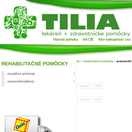
Hlavná ponuka
AKCIE
Ako nakupovať cez 
sk
»
rehabilitačné pomôcky
»
anatomické
REHABILITAČNÉ POMÔCKY
masážne prístroje
2
neurostimulátory
1
naspäť
ďaľší
naspäť
ďaľší