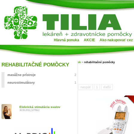
Hlavná ponuka
AKCIE
Ako nakupovať cez 
sk
»
rehabilitačné pomôcky
REHABILITAČNÉ POMÔCKY
masážne prístroje
2
neurostimulátory
1
naspäť
1
ďaľší
Elekrická stimulácia svalov
30.06.2011 (12798x)