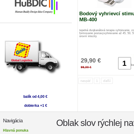
Bodový vyhrievcí stimu
MB-400
tepelná dvojkanálová terapia vyhrievanie, zo
formovanie postavyvyhrievanie až 45, 50, 
úrovní intezity
29,90 €
ks
99,00 €
naspäť
1
ďaľší
balík od 4,00 €
dobierka +1 €
Oblak slov rýchlej na
Navigácia
Hlavná ponuka