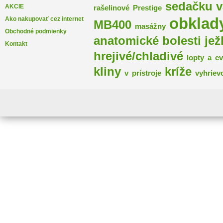
sedačku
v
AKCIE
rašelinové
Prestige
obklad
Ako nakupovať cez internet
MB400
masážny
Obchodné podmienky
anatomické
bolesti
jež
Kontakt
hrejivé/chladivé
lopty
a
cv
kliny
kríže
v
prístroje
vyhrievc