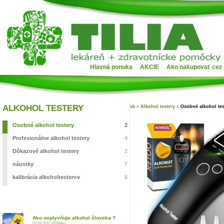
Hlavná ponuka
AKCIE
Ako nakupovať cez 
ALKOHOL TESTERY
sk
»
Alkohol testery
»
Osobné alkohol tes
Osobné alkohol testery
2
Profesionálne alkohol testery
4
Dôkazové alkohol testery
2
náustky
7
kalibrácia alkoholtesterov
6
Ako ovplyvňuje alkohol človeka ?
02.04.2011 (67494x)