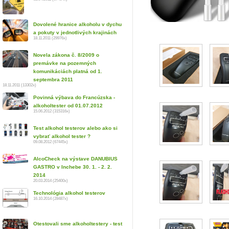
Dovolené hranice alkoholu v dychu
a pokuty v jednotlivých krajinách
18.11.2011 (29976x)
Novela zákona č. 8/2009 o
premávke na pozemných
komunikáciách platná od 1.
septembra 2011
18.11.2011 (13302x)
Povinná výbava do Francúzska -
alkoholtester od 01.07.2012
15.06.2012 (315316x)
Test alkohol testerov alebo ako si
vybrať alkohol tester ?
09.08.2012 (67445x)
AlcoCheck na výstave DANUBIUS
GASTRO v Inchebe 30. 1. - 2. 2.
2014
20.03.2014 (25400x)
Technológia alkohol testerov
16.10.2014 (28487x)
Otestovali sme alkoholtestery - test