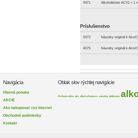
5971
Alkoholtester ACX1 + 1 
Príslušenstvo
5972
Náustky originál k AlcoC
6075
Náustky originál k AlcoC
Navigácia
Oblak slov rýchlej navigácie
alk
Hlavná ponuka
Profesionálne
ako
alkoholtesterov
náustky
kalibrácia
AKCIE
Ako nakupovať cez internet
Obchodné podmienky
Kontakt