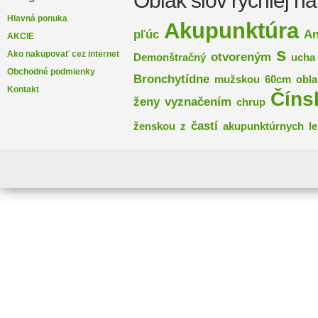
Oblak slov rýchlej na
Hlavná ponuka
Akupunktúra
pľúc
An
AKCIE
s
Ako nakupovať cez internet
otvoreným
Demonštračný
ucha
Obchodné podmienky
Bronchytídne
mužskou
60cm
obla
Kontakt
Číns
ženy
vyznačením
chrup
častí
ženskou
z
akupunktúrnych
l