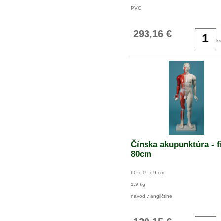
PVC
293,16 €
ks
Čínska akupunktúra - f
80cm
60 x 19 x 9 cm
1,9 kg
návod v angličtine