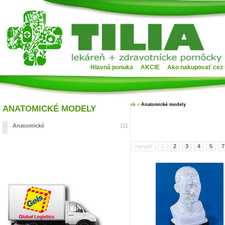
Hlavná ponuka
AKCIE
Ako nakupovať cez 
sk
»
Anatomické modely
ANATOMICKÉ MODELY
Anatomické
111
naspäť
1
2
3
4
5
7