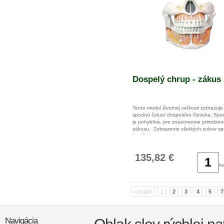
Dospelý chrup - zákus
Tento model životnej veľkosti zobrazuje
spodnú čelusť dospelého človeka. Spo
je pohyblivá, pre znázornenie prirodze
zákusu. Zobrazenie všetkých zubov sp
koreňmi a nervami.
135,82 €
Rozmery: 11 x 11 x 12 cm
ks
Hmotnosť: 0,2 kg
naspäť
1
2
3
4
5
7
Navigácia