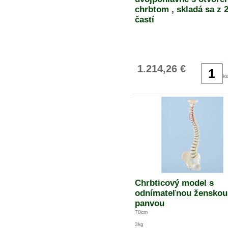
chrbtom , skladá sa z 
častí
1.214,26 €
ks
Chrbticový model s
odnímateľnou ženskou
panvou
70cm
3kg