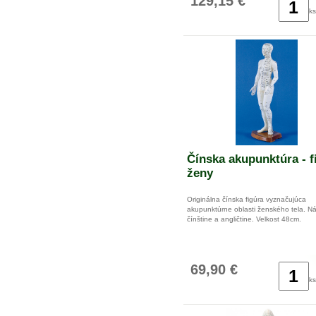
129,15 €
ks
Čínska akupunktúra - f
ženy
Originálna čínska figúra vyznačujúca
akupunktúrne oblasti ženského tela. N
čínštine a angličtine. Velkost 48cm.
69,90 €
ks