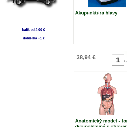
Akupunktúra hlavy
balík od 4,00 €
dobierka +1 €
38,94 €
ks
Anatomický model - to
dvojpohlavné s otvor