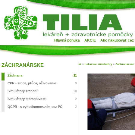
Hlavná ponuka
AKCIE
Ako nakupovať cez 
ZÁCHRANÁRSKE
sk
»
Lekárske simulátory
»
Záchranárske
Záchrana
11
CPR - srdce, pľúca, oživovanie
9
Simulátory zranení
10
Simulátory starostlivosti
2
QCPR - s vyhodnocovaním cez PC
2