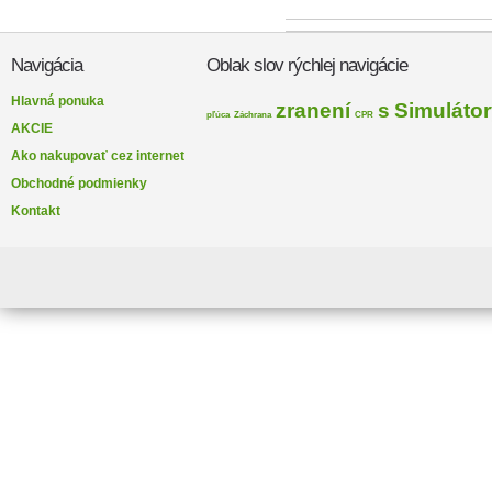
Navigácia
Oblak slov rýchlej navigácie
Hlavná ponuka
zranení
s
Simuláto
pľúca
Záchrana
CPR
AKCIE
Ako nakupovať cez internet
Obchodné podmienky
Kontakt