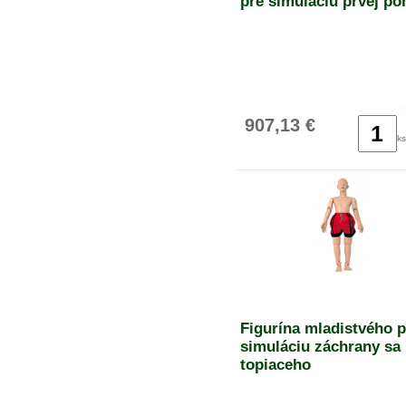
pre simuláciu prvej p
907,13 €
ks
Figurína mladistvého p
simuláciu záchrany sa
topiaceho