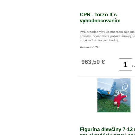
CPR - torzo II s
vyhodnocovaním
PVC s podobnými vlastnosťami ako ľud
pokožka. Vyrobené z polyuretánovej pe
dotyk veľmi živo vierohodný.
Hmotnosť: 7kg
Rozmery: 71 x 46 x 25 cm
963,50 €
ks
Figurína dievčiny 7-12 