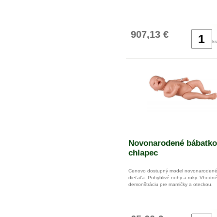
907,13 €
ks
Novonarodené bábatko
chlapec
Cenovo dostupný model novonaroden
dieťaťa. Pohyblivé nohy a ruky. Vhodn
demonštráciu pre mamičky a oteckou.
Rozmery: 50 cm