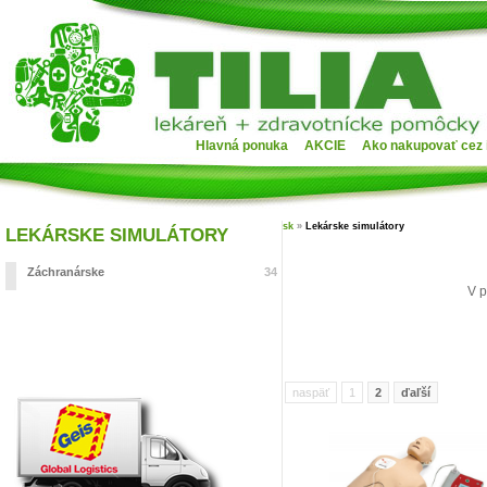
Hlavná ponuka
AKCIE
Ako nakupovať cez 
sk
»
Lekárske simulátory
LEKÁRSKE SIMULÁTORY
Záchranárske
34
V p
naspäť
1
2
ďaľší