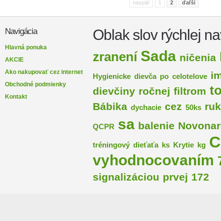
naspäť
1
2
ďaľší
Oblak slov rýchlej na
Navigácia
Hlavná ponuka
Sada
zranení
ničenia
AKCIE
Ako nakupovať cez internet
im
Hygienicke
dievča
po
celotelove
Obchodné podmienky
t
dievčiny
ročnej
filtrom
Kontakt
Bábika
cez
ru
dychacie
50ks
sa
balenie
Novonar
QCPR
C
tréningový
dieťaťa
ks
Krytie
kg
vyhodnocovaním
signalizáciou
prvej
172