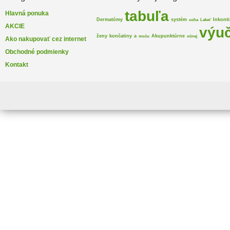
tabuľa
Hlavná ponuka
Dermatómy
systém
Inkont
ucha
Lakeť
AKCIE
výu
ženy
končatiny
a
Akupunktúrne
moču
očnej
Ako nakupovať cez internet
Obchodné podmienky
Kontakt