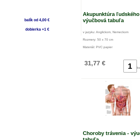
Akupunktúra ľudského 
výučbová tabuľa
balík od 4,00 €
dobierka +1 €
v jazyku: Anglickom, Nemeckom
Rozmery: 50 x 70 cm
Materiál: PVC papier
31,77 €
ks
Choroby trávenia - vý
tabuľa