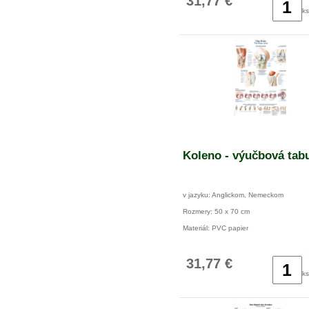
31,77 €
ks
Koleno - výučbová tab
v jazyku: Anglickom, Nemeckom
Rozmery: 50 x 70 cm
Materiál: PVC papier
31,77 €
ks