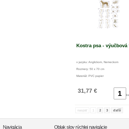
Kostra psa - výučbová
v jazyku: Anglickom, Nemeckom
Rozmery: 50 x 70 cm
Materiál: PVC papier
31,77 €
ks
naspäť
1
2
3
ďaľší
Navigácia
Oblak slov rýchlej navigácie