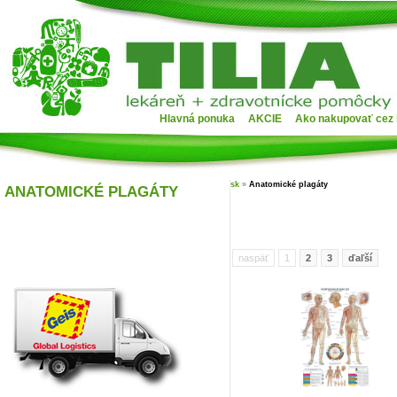
Hlavná ponuka
AKCIE
Ako nakupovať cez 
sk
»
Anatomické plagáty
ANATOMICKÉ PLAGÁTY
naspäť
1
2
3
ďaľší